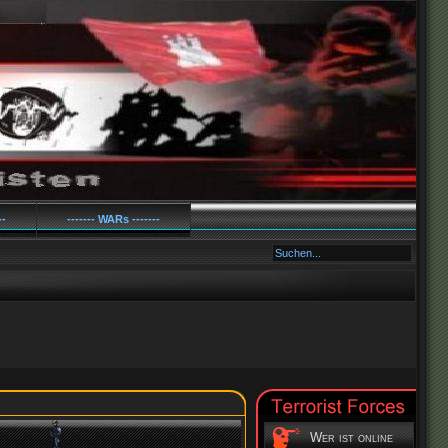
--
------- WARs -------
Wer ist online