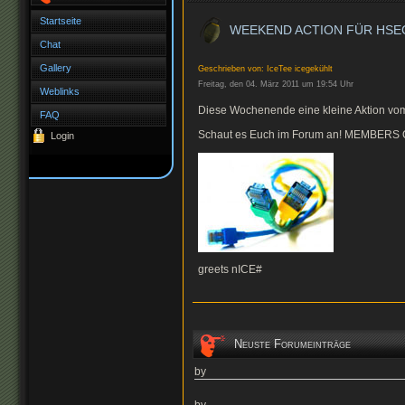
Startseite
WEEKEND ACTION FÜR HSE
Chat
Gallery
Geschrieben von: IceTee icegekühlt
Freitag, den 04. März 2011 um 19:54 Uhr
Weblinks
Diese Wochenende eine kleine Aktion vom
FAQ
Schaut es Euch im Forum an! MEMBERS 
Login
greets nICE#
Neuste Forumeinträge
by