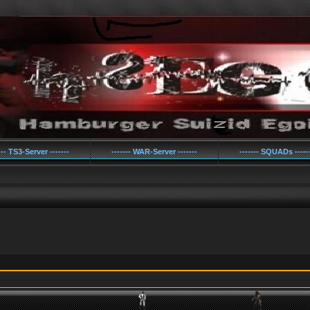
--- TS3-Server -------
------- WAR-Server -------
------- SQUADs -----