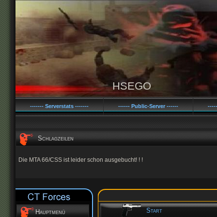
HSEGO
------- Serverstats -------
------ Public-Server ------
----
Schlagzeilen
Die MTA 66/CSS ist leider schon ausgebucht! ! !
Start
Hauptmenü