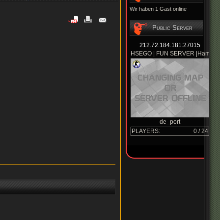
Wir haben 1 Gast online
Public Server
212.72.184.181:27015
HSEGO | FUN SERVER |Hamburger
de_port
PLAYERS:
0 / 24