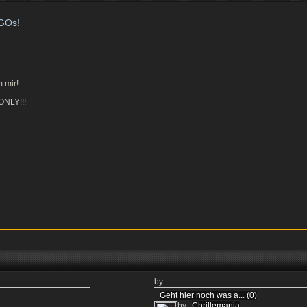
GOs!
 mir!
ONLY!!!
by
Geht hier noch was a... (0)
by
Chrillemania