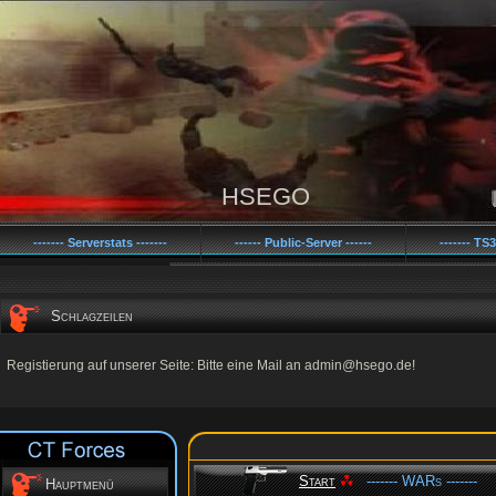
HSEGO
------- Serverstats -------
------ Public-Server ------
------- TS3
------- WARs -------
Schlagzeilen
Registierung auf unserer Seite: Bitte eine Mail an admin@hsego.de!
Start
------- WARs -------
Hauptmenü