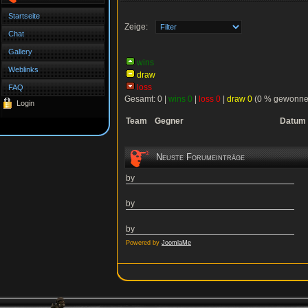
Startseite
Zeige:
Chat
Gallery
wins
Weblinks
draw
loss
FAQ
Gesamt: 0 |
wins 0
|
loss 0
|
draw 0
(0 % gewonne
Login
Team
Gegner
Datum
Neuste Forumeinträge
by
by
by
Powered by
JoomlaMe